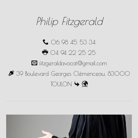
Philip Fitzgerald
06 98 45 53 34
04 94 22 25 25
fitzgeraldavocat@gmail.com
39 Boulevard Georges Clémenceau, 83000
TOULON